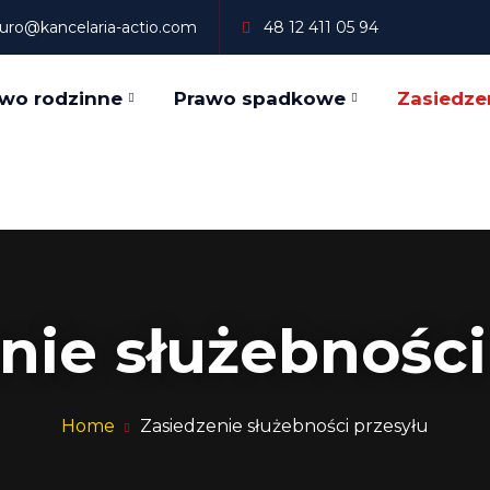
iuro@kancelaria-actio.com
48 12 411 05 94
wo rodzinne
Prawo spadkowe
Zasiedze
nie służebności
Home
Zasiedzenie służebności przesyłu