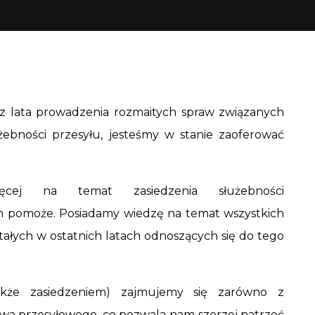
zez lata prowadzenia rozmaitych spraw związanych
żebności przesyłu, jesteśmy w stanie zaoferować
ęcej na temat zasiedzenia służebności
tym pomoże. Posiadamy wiedzę na temat wszystkich
łych w ostatnich latach odnoszących się do tego
akże zasiedzeniem) zajmujemy się zarówno z
rstwa przesyłowego, co pozwala nam szerzej patrzeć