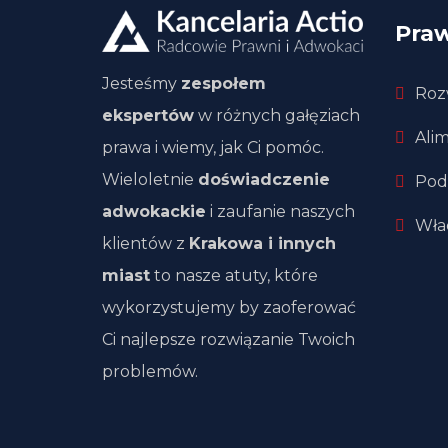
Pra
Jesteśmy
zespołem
Roz
ekspertów
w różnych gałęziach
Ali
prawa i wiemy, jak Ci pomóc.
Wieloletnie
doświadczenie
Pod
adwokackie
i zaufanie naszych
Wła
klientów z
Krakowa i innych
miast
to nasze atuty, które
wykorzystujemy by zaoferować
Ci najlepsze rozwiązanie Twoich
problemów.