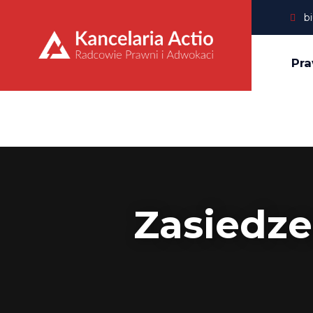
b
Pra
Zasiedze