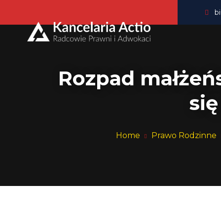
b
Pra
Rozpad małżeńs
się
Home
Prawo Rodzinne