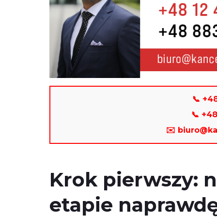
📞 +48
📞 +4
✉️ biuro@ka
Krok pierwszy: 
etapie naprawdę