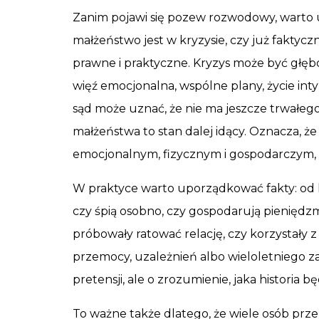
Zanim pojawi się pozew rozwodowy, warto u
małżeństwo jest w kryzysie, czy już faktycz
prawne i praktyczne. Kryzys może być głęboki
więź emocjonalna, wspólne plany, życie in
sąd może uznać, że nie ma jeszcze trwałeg
małżeństwa to stan dalej idący. Oznacza, ż
emocjonalnym, fizycznym i gospodarczym, a 
W praktyce warto uporządkować fakty: od 
czy śpią osobno, czy gospodarują pieniędz
próbowały ratować relację, czy korzystały z 
przemocy, uzależnień albo wieloletniego za
pretensji, ale o zrozumienie, jaka historia
To ważne także dlatego, że wiele osób przez