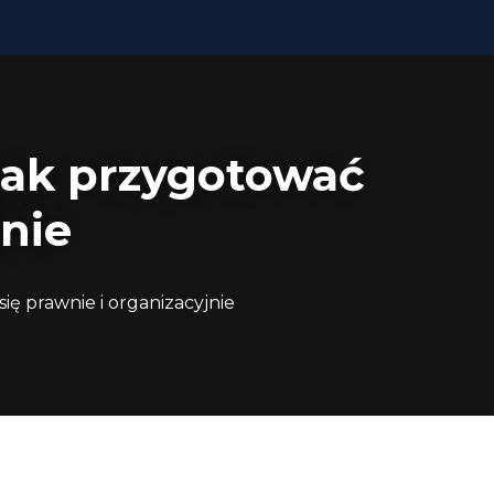
nie
O nas
Porady
Blog
Kontakt
jak przygotować
jnie
ę prawnie i organizacyjnie