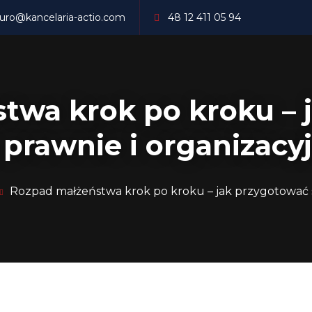
iuro@kancelaria-actio.com
48 12 411 05 94
wo rodzinne
Prawo spadkowe
Zasiedze
twa krok po kroku – 
 prawnie i organizacy
Rozpad małżeństwa krok po kroku – jak przygotować si