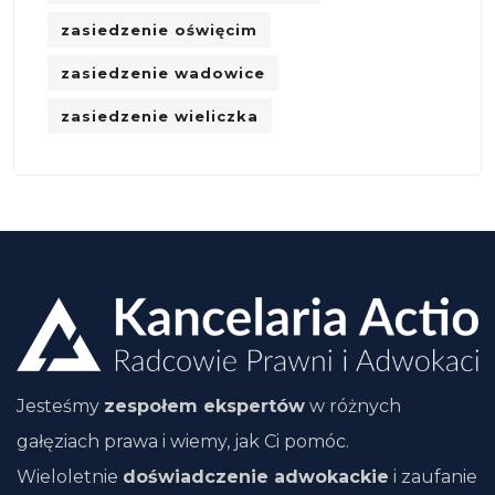
zasiedzenie oświęcim
zasiedzenie wadowice
zasiedzenie wieliczka
Jesteśmy
zespołem ekspertów
w różnych
gałęziach prawa i wiemy, jak Ci pomóc.
Wieloletnie
doświadczenie adwokackie
i zaufanie