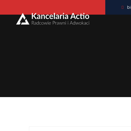
b
Pra