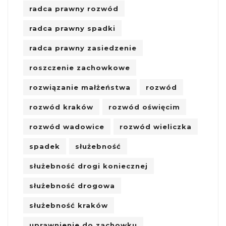
radca prawny rozwód
radca prawny spadki
radca prawny zasiedzenie
roszczenie zachowkowe
rozwiązanie małżeństwa
rozwód
rozwód kraków
rozwód oświęcim
rozwód wadowice
rozwód wieliczka
spadek
służebność
służebność drogi koniecznej
służebność drogowa
służebność kraków
uprawnienie do zachowku