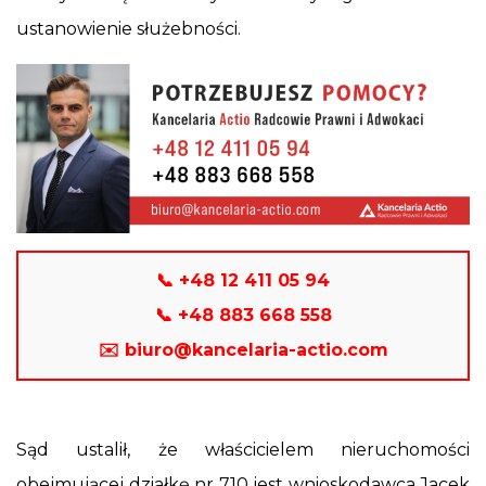
ustanowienie służebności.
📞 +48 12 411 05 94
📞 +48 883 668 558
✉️ biuro@kancelaria-actio.com
Sąd ustalił, że właścicielem nieruchomości
obejmującej działkę nr 710 jest wnioskodawca Jacek