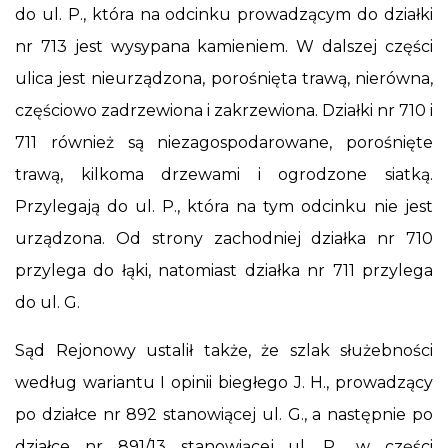
do ul. P., która na odcinku prowadzącym do działki
nr 713 jest wysypana kamieniem. W dalszej części
ulica jest nieurządzona, porośnięta trawą, nierówna,
częściowo zadrzewiona i zakrzewiona. Działki nr 710 i
711 również są niezagospodarowane, porośnięte
trawą, kilkoma drzewami i ogrodzone siatką.
Przylegają do ul. P., która na tym odcinku nie jest
urządzona. Od strony zachodniej działka nr 710
przylega do łąki, natomiast działka nr 711 przylega
do ul. G.
Sąd Rejonowy ustalił także, że szlak służebności
według wariantu I opinii biegłego J. H., prowadzący
po działce nr 892 stanowiącej ul. G., a następnie po
działce nr 891/13 stanowiącej ul. P., w części